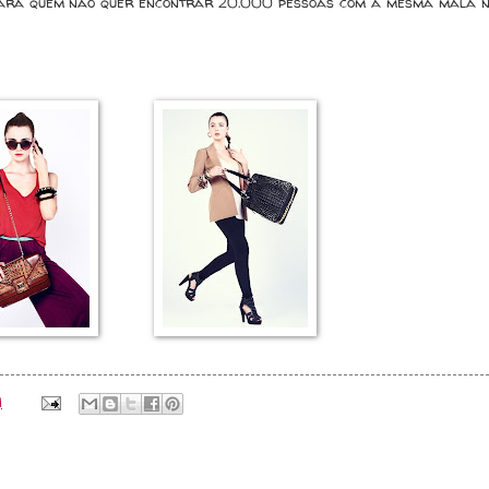
e para quem não quer encontrar 20.000 pessoas com a mesma mala 
M