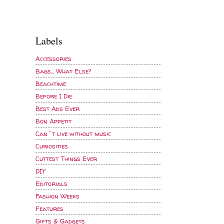
Labels
Accessories
Bags... What Else?
Beachtime
Before I Die
Best Ads Ever
Bon Appetit
Can´t live without music
Curiosities
Cuttest Things Ever
DIY
Editorials
Fashion Weeks
Features
Gifts & Gadgets