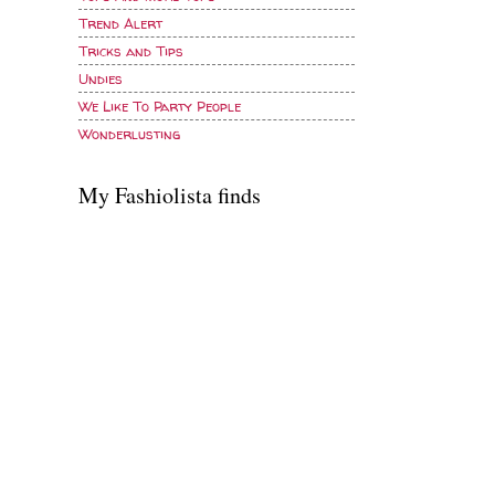
Trend Alert
Tricks and Tips
Undies
We Like To Party People
Wonderlusting
My Fashiolista finds