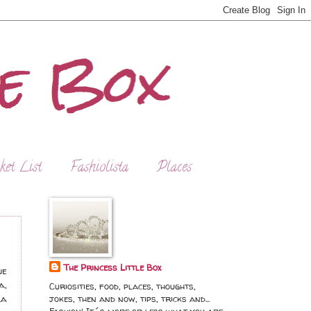
ket List
Fashiolista
Places
The Princess Little Box
ue
a,
Curiosities, food, places, thoughts,
la
jokes, then and now, tips, tricks and...
Fashion! It´s more or less what you are