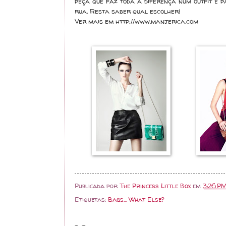
peça que faz toda a diferença num outfit 
rua. Resta saber qual escolher!
Ver mais em http://www.manjerica.com
Publicada por
The Princess Little Box
em
3:26 P
Etiquetas:
Bags... What Else?