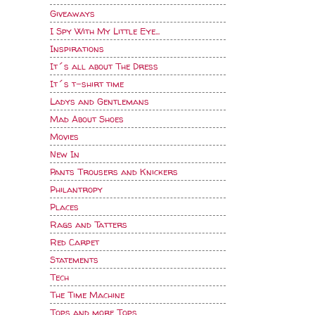
Giveaways
I Spy With My Little Eye...
Inspirations
It´s all about The Dress
It´s t-shirt time
Ladys and Gentlemans
Mad About Shoes
Movies
New In
Pants Trousers and Knickers
Philantropy
Places
Rags and Tatters
Red Carpet
Statements
Tech
The Time Machine
Tops and more Tops